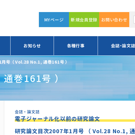
MYページ
新規会員登録
お問い合わせ
お知らせ
各種行事
会誌・論文
1月号 （ Vol.28 No.1, 通巻161号 ）
1, 通巻161号 ）
会誌・論文誌
電子ジャーナル化以前の研究論文
研究論文目次2007年1月号 （ Vol.28 No.1, 