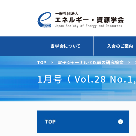
当学会について
入会のご案内
TOP
>
電子ジャーナル化以前の研究論文
>
1月号 （ Vol.28 No.