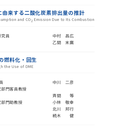
に由来する二酸化炭素排出量の推計
nsumption and CO
Emission Due to Its Combustion
2
研究員
中村 昌広
乙間 末廣
の燃料化・回生
gh the Use of DME
員
中川 二彦
究部門客員教授
斉間 等
究部門助教授
小林 敬幸
北川 邦行
続木 健