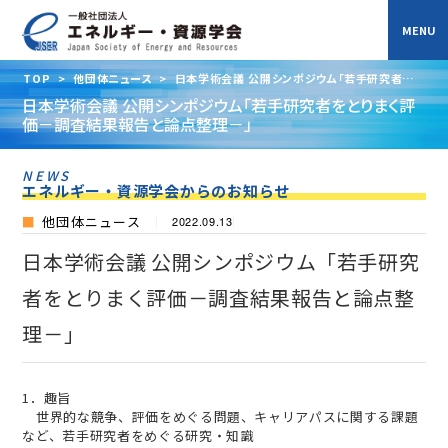
TOP
>
他団体ニュース
>
日本学術会議 公開シンポジウム「若手研究者をと
りまく評価－調査結果報告と論点整理－」
日本学術会議 公開シンポジウム「若手研究者をとりまく評
価－調査結果報告と論点整理－」
NEWS
エネルギー・資源学会からのお知らせ
他団体ニュース
2022.09.13
日本学術会議 公開シンポジウム「若手研究
者をとりまく評価－調査結果報告と論点整
理－」
1．趣旨
世界的な競争、評価をめぐる問題、キャリアパスに関する課題
など、若手研究者をめぐる研究・知識