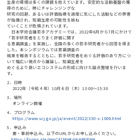
生産の環境は多くの課題を抱えています。安定的な活動基盤の獲
得のために、時にチャレンジングな
研究の回避、あるいは評価指標を過度に気にした活動などの弊害
が指摘され、知識生産の可能性を損ね
ていくことが危惧されています。
日本学術会議若手アカデミーでは、2022年6月から7月にかけて
「若手研究者をとりまく評価に関す
る意識調査」を実施し、全国の多くの若手研究者から回答を得ま
した。本シンポジウムでは意識調査の
結果を報告するとともに、若手研究者をめぐる評価のあり方につ
いて幅広い視点から議論し、知識生産を
めぐるより良いエコシステムの形成に向けた論点整理を行いま
す。
2．日時
2022年（令和４年）10月６日（木）13:00～15:30
3．場所
オンライン開催
4．プログラム
https://www.scj.go.jp/ja/event/2022/330-s-1006.html
5．申込み
要・事前申込み。以下のURLからお申し込みください。
https://forms.gle/HmCA1MHKdAjABFPWA