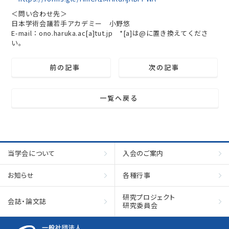
＜問い合わせ先＞
日本学術会議若手アカデミー 小野悠
E-mail：ono.haruka.ac[a]tut.jp *[a]は@に置き換えてくださ
い。
前の記事
次の記事
一覧へ戻る
当学会について
入会のご案内
お知らせ
各種行事
研究プロジェクト
会誌・論文誌
研究委員会