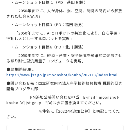
・ムーンショット目標１（PD：萩田 紀博）
「2050年までに、人が身体、脳、空間、時間の制約から解放
された社会を実現」
・ムーンショット目標3（PD：福田 敏男）
「2050年までに、AIとロボットの共進化により、自ら学習・
行動し人と共生するロボットを実現」
・ムーンショット目標6（PD：北川 勝浩）
「2050年までに、経済・産業・安全保障を飛躍的に発展させ
る誤り耐性型汎用量子コンピュータを実現」
●募集詳細URL：
https://www.jst.go.jp/moonshot/koubo/202112/index.html
●問い合わせ先：国立研究開発法人科学技術振興機構 挑戦的研究
開発プログラム部
PM追加公募問い合わせ担当 E-mail：moonshot-
koubo [a] jst.go.jp *[a]は@に置き換えてください。
※件名に【2022PM追加公募】と明記してくだ
さい。