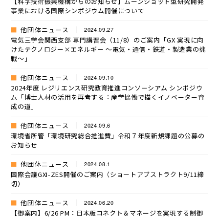
【科学技術振興機構からのお知らせ】ムーンショット型研究開発
事業における国際シンポジウム開催について
他団体ニュース
2024.09.27
電気三学会関西支部 専門講習会（11/8）のご案内「GX 実現に向
けたテクノロジー×エネルギー ～電気・通信・鉄道・製造業の挑
戦～」
他団体ニュース
2024.09.10
2024年度 レジリエンス研究教育推進コンソーシアム シンポジウ
ム「博士人材の活用を再考する：産学協働で描くイノベーター育
成の道」
他団体ニュース
2024.09.6
環境省所管「環境研究総合推進費」令和７年度新規課題の公募の
お知らせ
他団体ニュース
2024.08.1
国際会議GXI-ZES開催のご案内（ショートアブストラクト9/11締
切）
他団体ニュース
2024.06.20
【御案内】6/26 PM：日本版コネクト＆マネージを実現する制御