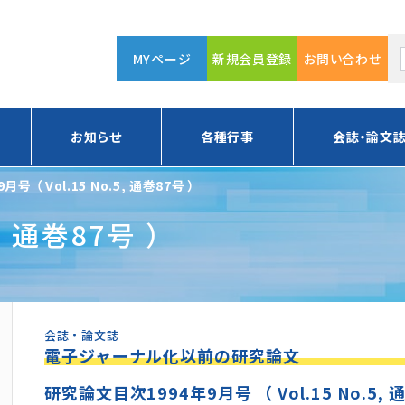
MYページ
新規会員登録
お問い合わせ
お知らせ
各種行事
会誌・論文
9月号 （ Vol.15 No.5, 通巻87号 ）
9月号 （ Vol.15 No.5, 通巻87号 ）
会誌・論文誌
電子ジャーナル化以前の研究論文
研究論文目次1994年9月号 （ Vol.15 No.5, 