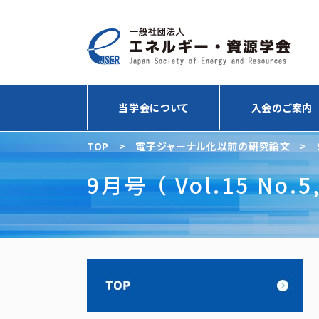
当学会について
入会のご案内
TOP
>
電子ジャーナル化以前の研究論文
>