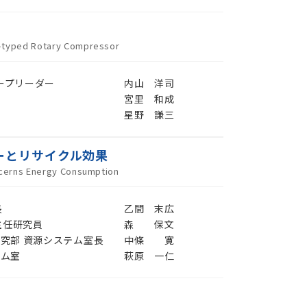
e-typed Rotary Compressor
ープリーダー
内山 洋司
宮里 和成
星野 謙三
ーとリサイクル効果
ncerns Energy Consumption
長
乙間 末広
主任研究員
森 保文
究部 資源システム室長
中條 寛
テム室
萩原 一仁