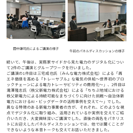
田中謙司氏によるご講演の様子
午前のパネルディスカッションの様子
続いて、午後は、実務家サイドから見た電力のデジタル化につい
て2件のご講演とグループワークを行いました。
ご講演の1件目は三宅成也氏（みんな電力株式会社）による「再
エネ価値を高める『トレーサブル』な電気の供給～世界初のブロ
ックチェーンによる電力トレーサビリティの商用化～」、2件目は
滝澤隆志氏（秩父新電力株式会社）による「ちちぶ地域における
秩父新電力による持続可能なまちづくりに向けた挑戦～自治体新
電力におけるAI・ビッグデータの活用事例を交えて～」でした。
異なる特徴のある新電力事業者の方が、それぞれ、どのような視
点でデジタル化に取り組み、活用されているか実例を交えてご紹
介いただき、大変興味深いご講演でした。直後の両名をパネリス
トにお迎えしたパネルディスカッションでは、他では聞くことが
できないような本音トークも交えてお話いただきました。