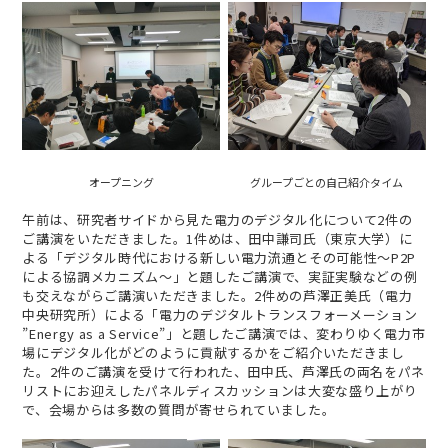
オープニング
グループごとの自己紹介タイム
午前は、研究者サイドから見た電力のデジタル化について2件の
ご講演をいただきました。1件めは、田中謙司氏（東京大学）に
よる「デジタル時代における新しい電力流通とその可能性～P2P
による協調メカニズム～」と題したご講演で、実証実験などの例
も交えながらご講演いただきました。2件めの芦澤正美氏（電力
中央研究所）による「電力のデジタルトランスフォーメーション
”Energy as a Service”」と題したご講演では、変わりゆく電力市
場にデジタル化がどのように貢献するかをご紹介いただきまし
た。2件のご講演を受けて行われた、田中氏、芦澤氏の両名をパネ
リストにお迎えしたパネルディスカッションは大変な盛り上がり
で、会場からは多数の質問が寄せられていました。