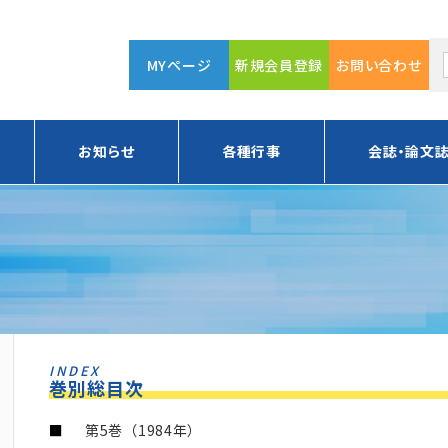
MYページ
新規会員登録
お問い合わせ
お知らせ
各種行事
会誌・論文
INDEX
巻別総目次
第5巻（1984年）