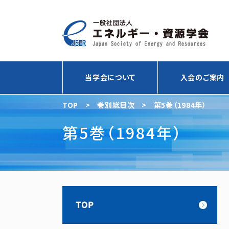
当学会について
入会のご案内
TOP
>
巻別総目次
>
第5巻（1984年）
第5巻（1984年）