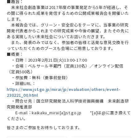
■趣旨：
未来社会創造事業は2017年度の事業発足から5年が経過し、そ
の間に得られた成果を発信するための公開成果報告会を開催いた
します。
本報告会では、グリーン・安全安心をテーマに、当事業の研究
開発代表者からこれまでの研究成果や今後の展望、またその先に
ある実現したい未来社会についてお話いただきます。
また、発表のみではなく、参加者の皆様と活発な意見交換を行
っていただくためのブースも会場にご用意しております。
■概要：
・日時：2023年2月21日(火)13:00-17:00
・会場：ベルサール半蔵門（定員130名）／オンライン配信
（定員500名）
・参加費：無料（要事前登録）
・詳細URL：
https://www.jst.go.jp/mirai/jp/evaluation/others/event-
230221_00.html
・問合せ先：国立研究開発法人科学技術振興機構 未来創造研
究開発推進部
E-mail：kaikaku_mirai[a]jst.go.jp
*[a]は@に置き換えて
ください。
皆さまのご参加をお待ちしております。