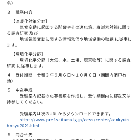
名）
３ 職務内容
【温暖化対策分野】
気候変動に起因する影響やその適応策、脱炭素対策に関す
る調査研究 及び
地域気候変動に関する情報発信や地域協働の取組 に従事し
ます。
【環境化学分野】
環境化学分野（大気、水、土壌、廃棄物等）に関する調査
研究 に従事します。
４ 受付期間 令和３年９月６日～１０月６日（期間内消印有
効）
５ 申込手続
受験案内記載の応募書類を作成し、受付期間内に郵送又は
持参してください。
受験案内は次のURLからダウンロードできます。
https://www.pref.saitama.lg.jp/cess/center/kenkyuin-
bosyu2021.html
６ 問合せ先