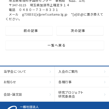
埼玉県環境科学国際センター 事務局 松山、立花
〒347-0115 埼玉県加須市上種足９１４
電話 ０４８０－７３－８３３１
メール g738331[a]pref.saitama.lg.jp *[a]は@に置き換えて
ください。
前の記事
次の記事
一覧へ戻る
当学会について
入会のご案内
お知らせ
各種行事
研究プロジェクト
会誌・論文誌
研究委員会