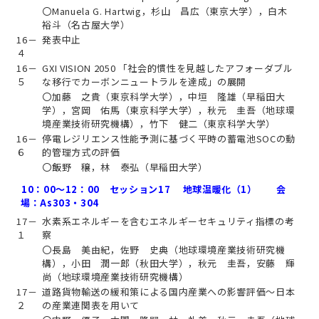
〇Manuela G. Hartwig，杉山 昌広（東京大学），白木
裕斗（名古屋大学）
16－
発表中止
４
16－
GXI VISION 2050 「社会的慣性を見越したアフォーダブル
５
な移行でカーボンニュートラルを達成」の展開
〇加藤 之貴（東京科学大学），中垣 隆雄（早稲田大
学），宮岡 佑馬（東京科学大学），秋元 圭吾（地球環
境産業技術研究機構），竹下 健二（東京科学大学）
16－
停電レジリエンス性能予測に基づく平時の蓄電池SOCの動
６
的管理方式の評価
〇飯野 穣，林 泰弘（早稲田大学）
10：00～12：00 セッション17 地球温暖化（1） 会
場：As303・304
17－
水素系エネルギーを含むエネルギーセキュリティ指標の考
１
察
〇長島 美由紀，佐野 史典（地球環境産業技術研究機
構），小田 潤一郎（秋田大学），秋元 圭吾，安藤 輝
尚（地球環境産業技術研究機構）
17－
道路貨物輸送の緩和策による国内産業への影響評価～日本
２
の産業連関表を用いて