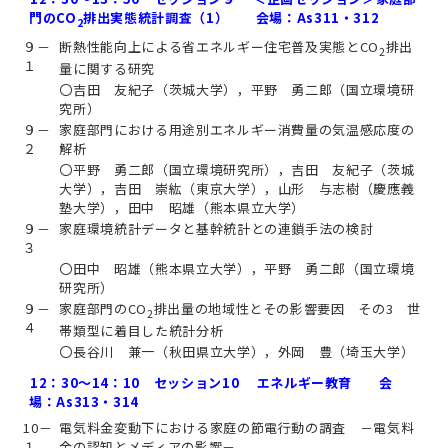
門のCO
排出実態統計調査（1） 会場：As311・312
2
９－
断熱性能向上による省エネルギー住宅普及実態とCO
排出
2
１
量に関する研究
〇吉田 友紀子（茨城大学），平野 勇二郎（国立環境研
究所）
９－
家庭部門における用途別エネルギー消費量の気温感応度の
２
解析
〇平野 勇二郎（国立環境研究所），吉田 友紀子（茨城
大学），吉田 崇紘（東京大学），山形 与志樹（慶應義
塾大学），田中 昭雄（熊本県立大学）
９－
家庭環境統計データと基幹統計との連鎖手法の検討
３
〇田中 昭雄（熊本県立大学），平野 勇二郎（国立環境
研究所）
９－
家庭部門のCO
排出量の地域性とその影響要因 その3 世
2
４
帯類型に着目した統計分析
〇長谷川 兼一（秋田県立大学），外岡 豊（埼玉大学）
12：30～14：10 セッション10 エネルギー教育 会
場：As313・314
10－
電気料金変動下における家庭の節電行動の調査 －電気料
１
金の認知とメディアの影響－