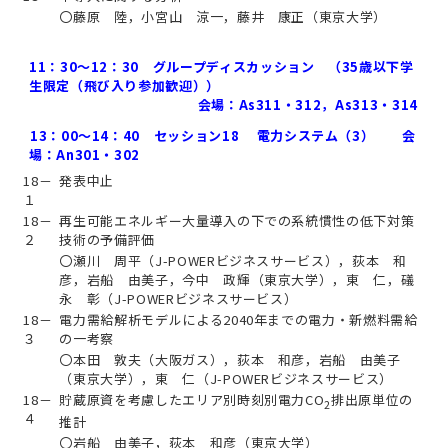
〇藤原 陸，小宮山 涼一，藤井 康正（東京大学）
11：30～12：30 グループディスカッション （35歳以下学
生限定（飛び入り参加歓迎））
会場：As311・312，As313・314
13：00～14：40 セッション18 電力システム（3） 会
場：An301・302
18－
発表中止
１
18－
再生可能エネルギー大量導入の下での系統慣性の低下対策
２
技術の予備評価
〇瀬川 周平（J-POWERビジネスサービス），荻本 和
彦，岩船 由美子，今中 政輝（東京大学），東 仁，礒
永 彰（J-POWERビジネスサービス）
18－
電力需給解析モデルによる2040年までの電力・新燃料需給
３
の一考察
〇本田 敦夫（大阪ガス），荻本 和彦，岩船 由美子
（東京大学），東 仁（J-POWERビジネスサービス）
18－
貯蔵原資を考慮したエリア別時刻別電力CO
排出原単位の
2
４
推計
〇岩船 由美子，荻本 和彦（東京大学）