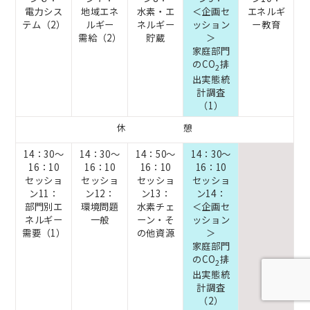
電力シス
地域エネ
水素・エ
＜企画セ
エネルギ
テム（2）
ルギー
ネルギー
ッション
ー教育
需給（2）
貯蔵
＞
家庭部門
のCO
排
2
出
実態統
計調査
（1）
休 憩
14：30～
14：30～
14：50～
14：30～
16：10
16：10
16：10
16：10
セッショ
セッショ
セッショ
セッショ
ン11：
ン12：
ン13：
ン14：
部門別エ
環境問題
水素チェ
＜企画セ
ネルギー
一般
ーン・
そ
ッション
需要（1）
の他資源
＞
家庭部門
のCO
排
2
出
実態統
計調査
（2）