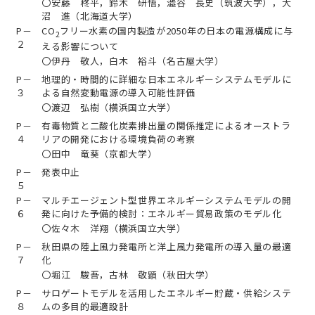
〇安藤 柊平，鈴木 研悟，澁谷 長史（筑波大学），大
沼 進（北海道大学）
P－
CO
フリー水素の国内製造が2050年の日本の電源構成に与
2
２
える影響について
〇伊丹 敬人，白木 裕斗（名古屋大学）
P－
地理的・時間的に詳細な日本エネルギーシステムモデルに
３
よる自然変動電源の導入可能性評価
〇渡辺 弘樹（横浜国立大学）
P－
有毒物質と二酸化炭素排出量の関係推定によるオーストラ
４
リアの開発における環境負荷の考察
〇田中 竜葵（京都大学）
P－
発表中止
５
P－
マルチエージェント型世界エネルギーシステムモデルの開
６
発に向けた予備的検討：エネルギー貿易政策のモデル化
〇佐々木 洋翔（横浜国立大学）
P－
秋田県の陸上風力発電所と洋上風力発電所の導入量の最適
７
化
〇堀江 駿吾，古林 敬顕（秋田大学）
P－
サロゲートモデルを活用したエネルギー貯蔵・供給システ
８
ムの多目的最適設計