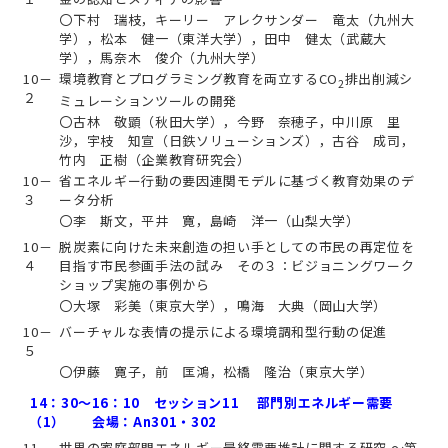
〇下村 瑞枝，キーリー アレクサンダー 竜太（九州大
学），松本 健一（東洋大学），田中 健太（武蔵大
学），馬奈木 俊介（九州大学）
10－
環境教育とプログラミング教育を両立するCO
排出削減シ
2
２
ミュレーションツールの開発
〇古林 敬顕（秋田大学），今野 奈穂子，中川原 里
沙，宇枝 知宣（日鉄ソリューションズ），古谷 成司，
竹内 正樹（企業教育研究会）
10－
省エネルギー行動の要因連関モデルに基づく教育効果のデ
３
ータ分析
〇李 斯文，平井 寛，島崎 洋一（山梨大学）
10－
脱炭素に向けた未来創造の担い手としての市民の再定位を
４
目指す市民参画手法の試み その３：ビジョニングワーク
ショップ実施の事例から
〇大塚 彩美（東京大学），鳴海 大典（岡山大学）
10－
バーチャルな表情の提示による環境調和型行動の促進
５
〇伊藤 寛子，前 匡鴻，松橋 隆治（東京大学）
14：30～16：10 セッション11 部門別エネルギー需要
（1） 会場：An301・302
11－
世界の家庭部門エネルギー最終需要推計に関する研究 ～第