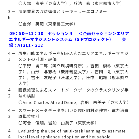
〇大塚 彩美（東京大学），兵法 彩（東京都市大学）
３－
演劇業界の収益構造とサーキュラーエコノミー
６
〇吉澤 英範（東京農工大学）
09：50～11：10 セッション４ ＜企画セッション＞エリア
エネルギーマネジメントシステム（SIPプロジェクト） 会
場：As311・312
４－
再生可能エネルギーを組み込んだエリアエネルギーマネジ
１
メントの計画・評価
〇平野 勇二郎（国立環境研究所），吉田 崇紘（東京大
学），山形 与志樹（慶應義塾大学），吉岡 剛（東京大
学），吉田 友紀子（茨城大学），田中 昭雄（熊本県立
大学）
４－
画像処理によるスマートメータデータのクラスタリング手
２
法の検討
〇Aime Charles Alfred Dione，岩船 由美子（東京大学）
４－
スマートメータデータを用いた市区町村別建方別電力消費
３
原単位推計
〇河合 俊明，岩船 由美子（東京大学）
４－
Evaluating the use of multi-task learning to estimate
４
local level appliance adoption and household