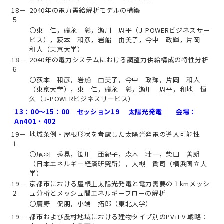
18－
2040年の電力需給解析モデルの構築
５
〇東 仁，礒永 彰，瀬川 周平（J-POWERビジネスサー
ビス），荻本 和彦，岩船 由美子，今中 政輝，片岡
和人（東京大学）
18－
2040年の電力システムにおける調整力供給構成の特性分析
６
〇荻本 和彦，岩船 由美子，今中 政輝，片岡 和人
（東京大学），東 仁，礒永 彰，瀬川 周平，和地 恒
久（J-POWERビジネスサービス）
13：00～15：00 セッション19 太陽光発電 会場：
An401・402
19－
地域条例・屋根形状を考慮した太陽光発電の導入可能性
１
〇尾羽 秀晃，笹川 亜紀子，森本 壮一，柴田 善朗
（日本エネルギー経済研究所），大槻 貴司（横浜国立大
学）
19－
京都市における屋根上太陽光発電と電力需要の１kmメッシ
２
ュ分析とメッシュ間エネルギーフローの解析
〇廣野 侃朋，小端 拓郎（東北大学）
19－
都市および農村地域における建物タイプ別のPV+EV 戦略：