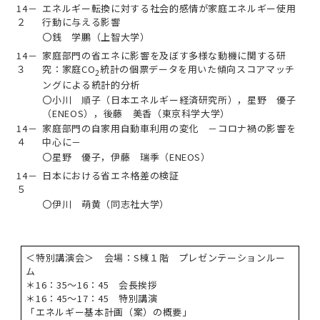
14－
エネルギー転換に対する社会的感情が家庭エネルギー使用
２
行動に与える影響
〇銭 学鵬（上智大学）
14－
家庭部門の省エネに影響を及ぼす多様な動機に関する研
３
究：家庭CO
統計の個票データを用いた傾向スコアマッチ
2
ングによる統計的分析
〇小川 順子（日本エネルギー経済研究所），星野 優子
（ENEOS），後藤 美香（東京科学大学）
14－
家庭部門の自家用自動車利用の変化 －コロナ禍の影響を
４
中心に－
〇星野 優子，伊藤 瑞季（ENEOS）
14－
日本における省エネ格差の検証
５
〇伊川 萌黄（同志社大学）
＜特別講演会＞ 会場：S棟１階 プレゼンテーションルー
ム
＊16：35～16：45 会長挨拶
＊16：45～17：45 特別講演
「エネルギー基本計画（案）の概要」