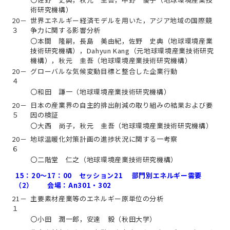
術研究機構）
20－
世界エネルギー経済モデルを用いた，アジア地域の国際競
３
争力に関する影響分析
〇本間 隆嗣，長島 美由紀，佐野 史典（地球環境産業
技術研究機構），Dahyun Kang（元地球環境産業技術研究
機構），秋元 圭吾（地球環境産業技術研究機構）
20－
グローバルな気候変動目標と整合した企業行動
４
〇和田 謙一（地球環境産業技術研究機構）
20－
日本の産業界の自主的排出削減の取り組みの結果および要
５
因の検証
〇大西 尚子，秋元 圭吾（地球環境産業技術研究機構）
20－
地球温暖化対策計画の進捗状況に関する一考察
６
〇二階堂 仁之（地球環境産業技術研究機構）
15：20～17：00 セッション21 部門別エネルギー需要
（2） 会場：An301・302
21－
主要素材産業等のエネルギー原単位の分析
１
〇小田 潤一郎，安達 毅（秋田大学）