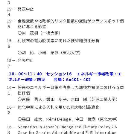
３
15－
発表中止
４
15－
金融変数や地政学的リスク指数の変動がウランスポット価
５
格に与える影響
〇柴 茂樹（一橋大学）
15－
札幌市の電力脱炭素に向けた技術経済性分析
６
〇胡 彬，小端 拓郎（東北大学）
15－
発表中止
７
10：00～11：40 セッション16 エネルギー市場改革・エ
ネルギー政策／防災 会場：An401・402
16－
将来のエネルギー政策を考慮した調整力電源における収益
１
性評価
〇遠藤 勇人，磐田 朋子，吉岡 剛（芝浦工業大学）
16－
強化学習による入札を用いた電力取引最適化
２
〇森田 雄大，Rémi Delage，中田 俊彦（東北大学）
16－
Scenarios in Japan’s Energy and Climate Policy：A
３
Case for Greater Adaptability and ELSI Integration