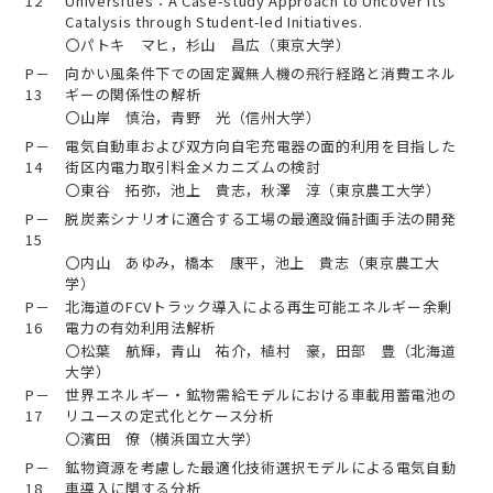
12
Universities：A Case-study Approach to Uncover its
Catalysis through Student-led Initiatives.
〇パトキ マヒ，杉山 昌広（東京大学）
P－
向かい風条件下での固定翼無人機の飛行経路と消費エネル
13
ギーの関係性の解析
〇山岸 慎治，青野 光（信州大学）
P－
電気自動車および双方向自宅充電器の面的利用を目指した
14
街区内電力取引料金メカニズムの検討
〇東谷 拓弥，池上 貴志，秋澤 淳（東京農工大学）
P－
脱炭素シナリオに適合する工場の最適設備計画手法の開発
15
〇内山 あゆみ，橋本 康平，池上 貴志（東京農工大
学）
P－
北海道のFCVトラック導入による再生可能エネルギー余剰
16
電力の有効利用法解析
〇松葉 航輝，青山 祐介，植村 豪，田部 豊（北海道
大学）
P－
世界エネルギー・鉱物需給モデルにおける車載用蓄電池の
17
リユースの定式化とケース分析
〇濱田 僚（横浜国立大学）
P－
鉱物資源を考慮した最適化技術選択モデルによる電気自動
18
車導入に関する分析