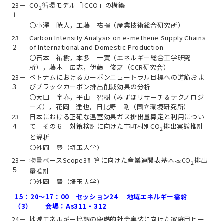
23－
CO
循環モデル「ICCO」の構築
2
１
〇小澤 暁人，工藤 祐揮（産業技術総合研究所）
23－
Carbon Intensity Analysis on e-methene Supply Chains
２
of International and Domestic Production
〇石本 祐樹，本多 一賀（エネルギー総合工学研究
所），藤木 広志，伊藤 俊之（CCR研究会）
23－
ベトナムにおけるカーボンニュートラル目標への道筋およ
３
びブラックカーボン排出削減効果の分析
〇大田 宇春，平山 智樹（みずほリサーチ＆テクノロジ
ーズ），花岡 達也，日比野 剛（国立環境研究所）
23－
日本における正確な温室効果ガス排出量算定と利用につい
４
て その６ 対策検討に向けた市町村別CO
排出実態推計
2
と解析
〇外岡 豊（埼玉大学）
23－
物量ベースScope3計算に向けた産業連関表基本表CO
排出
2
５
量推計
〇外岡 豊（埼玉大学）
15：20～17：00 セッション24 地域エネルギー需給
（3） 会場：As311・312
24－
地域エネルギー協調の段階的社会実装に向けた家庭用ヒー