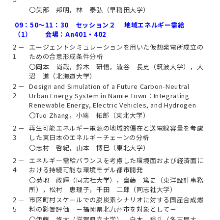
〇矢部 邦明，林 泰弘（早稲田大学）
09：50～11：30 セッション２ 地域エネルギー需給
（1） 会場：An401・402
２－
エージェントシミュレーションを用いた仮想発電所成立の
１
ための合意形成条件分析
〇岡本 尚哉，鈴木 研悟，澁谷 長史（筑波大学），大
沼 進（北海道大学）
２－
Design and Simulation of a Future Carbon-Neutral
２
Urban Energy System in Namie Town：Integrating
Renewable Energy, Electric Vehicles, and Hydrogen
〇Tuo Zhang，小端 拓郎（東北大学）
２－
再生可能エネルギー電源の地域的偏在と送電線容量を考慮
３
した東日本のエネルギーチェーンの分析
〇志村 啓紀，山本 博巳（東北大学）
２－
エネルギー需給バランスを考慮した環境面および経済面に
４
おける持続可能な環境モデル都市開発
〇菊地 政輝（同志社大学），齋藤 篤史（東洋設計事務
所），松村 恵理子，千田 二郎（同志社大学）
２－
市区町村スケールでの脱炭素シナリオに対する国産合成燃
５
料の影響評価 －福岡県北九州市を対象として－
〇伊藤 悠太（滋賀県立大学），白木 裕斗（名古屋大