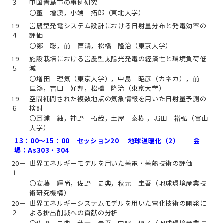
３
中国青島市の事例研究
〇董 増澳，小端 拓郎（東北大学）
19－
営農型発電システム設計における日射量分布と発電効率の
４
評価
〇鄭 聡，前 匡鴻，松橋 隆治（東京大学）
19－
施設栽培における営農型太陽光発電の経済性と環境負荷低
５
減
〇増田 理気（東京大学），中島 昭彦（カネカ），前
匡鴻，吉田 好邦，松橋 隆治（東京大学）
19－
空間補間された複数地点の気象情報を用いた日射量予測の
６
検討
〇耳浦 紬，神野 拓哉，土屋 泰樹 ，堀田 裕弘（富山
大学）
13：00～15：00 セッション20 地球温暖化（2） 会
場：As303・304
20－
世界エネルギーモデルを用いた蓄電・蓄熱技術の評価
１
〇安藤 輝尚，佐野 史典，秋元 圭吾（地球環境産業技
術研究機構）
20－
世界エネルギーシステムモデルを用いた電化技術の開発に
２
よる排出削減への貢献の分析
〇佐野 史典，秋元 圭吾，中野 優子（地球環境産業技