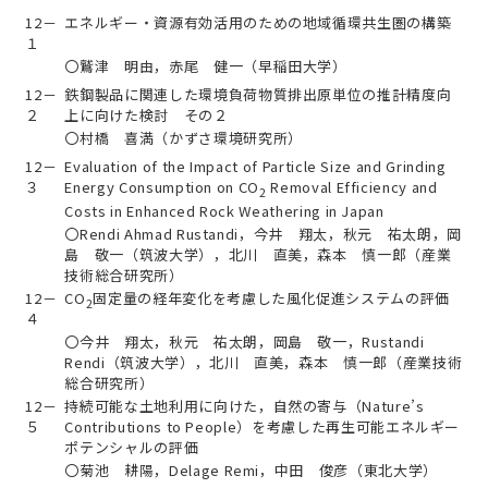
12－
エネルギー・資源有効活用のための地域循環共生圏の構築
１
〇鷲津 明由，赤尾 健一（早稲田大学）
12－
鉄鋼製品に関連した環境負荷物質排出原単位の推計精度向
２
上に向けた検討 その２
〇村橋 喜満（かずさ環境研究所）
12－
Evaluation of the Impact of Particle Size and Grinding
３
Energy Consumption on CO
Removal Efficiency and
2
Costs in Enhanced Rock Weathering in Japan
〇Rendi Ahmad Rustandi，今井 翔太，秋元 祐太朗，岡
島 敬一（筑波大学），北川 直美，森本 慎一郎（産業
技術総合研究所）
12－
CO
固定量の経年変化を考慮した風化促進システムの評価
2
４
〇今井 翔太，秋元 祐太朗，岡島 敬一，Rustandi
Rendi（筑波大学），北川 直美，森本 慎一郎（産業技術
総合研究所）
12－
持続可能な土地利用に向けた，自然の寄与（Nature’s
５
Contributions to People）を考慮した再生可能エネルギー
ポテンシャルの評価
〇菊池 耕陽，Delage Remi，中田 俊彦（東北大学）