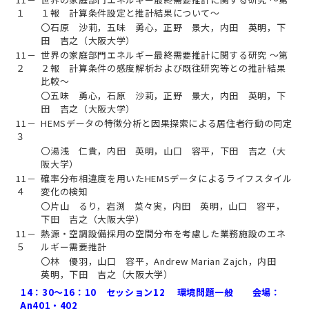
１
１報 計算条件設定と推計結果について～
〇石原 沙莉，五味 勇心，正野 景大，内田 英明，下
田 吉之（大阪大学）
11－
世界の家庭部門エネルギー最終需要推計に関する研究 ～第
２
２報 計算条件の感度解析および既往研究等との推計結果
比較～
〇五味 勇心，石原 沙莉，正野 景大，内田 英明，下
田 吉之（大阪大学）
11－
HEMSデータの特徴分析と因果探索による居住者行動の同定
３
〇湯浅 仁貴，内田 英明，山口 容平，下田 吉之（大
阪大学）
11－
確率分布相違度を用いたHEMSデータによるライフスタイル
４
変化の検知
〇片山 るり，岩渕 菜々実，内田 英明，山口 容平，
下田 吉之（大阪大学）
11－
熱源・空調設備採用の空間分布を考慮した業務施設のエネ
５
ルギー需要推計
〇林 優羽，山口 容平，Andrew Marian Zajch，内田
英明，下田 吉之（大阪大学）
14：30～16：10 セッション12 環境問題一般 会場：
An401・402