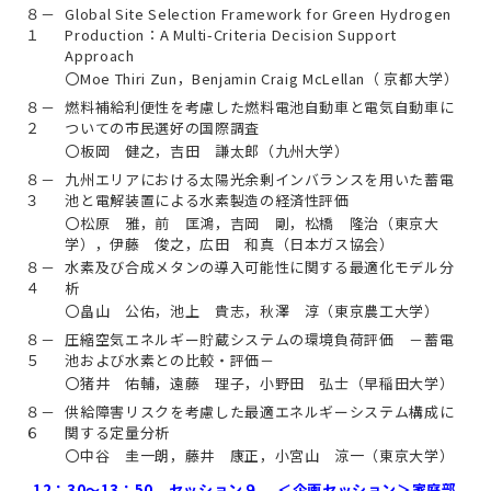
８－
Global Site Selection Framework for Green Hydrogen
１
Production：A Multi-Criteria Decision Support
Approach
〇Moe Thiri Zun，Benjamin Craig McLellan（ 京都大学）
８－
燃料補給利便性を考慮した燃料電池自動車と電気自動車に
２
ついての市民選好の国際調査
〇板岡 健之，吉田 謙太郎（九州大学）
８－
九州エリアにおける太陽光余剰インバランスを用いた蓄電
３
池と電解装置による水素製造の経済性評価
〇松原 雅，前 匡鴻，吉岡 剛，松橋 隆治（東京大
学），伊藤 俊之，広田 和真（日本ガス協会）
８－
水素及び合成メタンの導入可能性に関する最適化モデル分
４
析
〇畠山 公佑，池上 貴志，秋澤 淳（東京農工大学）
８－
圧縮空気エネルギー貯蔵システムの環境負荷評価 －蓄電
５
池および水素との比較・評価－
〇猪井 佑輔，遠藤 理子，小野田 弘士（早稲田大学）
８－
供給障害リスクを考慮した最適エネルギーシステム構成に
６
関する定量分析
〇中谷 圭一朗，藤井 康正，小宮山 涼一（東京大学）
12：30～13：50 セッション９ ＜企画セッション＞家庭部