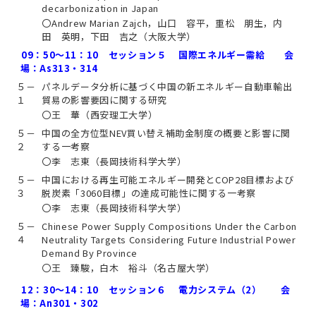
decarbonization in Japan
〇Andrew Marian Zajch，山口 容平，重松 朋生，内
田 英明，下田 吉之（大阪大学）
09：50～11：10 セッション５ 国際エネルギー需給 会
場：As313・314
５－
パネルデータ分析に基づく中国の新エネルギー自動車輸出
１
貿易の影響要因に関する研究
〇王 華（西安理工大学）
５－
中国の全方位型NEV買い替え補助金制度の概要と影響に関
２
する一考察
〇李 志東（長岡技術科学大学）
５－
中国における再生可能エネルギー開発とCOP28目標および
３
脱炭素「3060目標」の達成可能性に関する一考察
〇李 志東（長岡技術科学大学）
５－
Chinese Power Supply Compositions Under the Carbon
４
Neutrality Targets Considering Future Industrial Power
Demand By Province
〇王 臻駿，白木 裕斗（名古屋大学）
12：30～14：10 セッション６ 電力システム（2） 会
場：An301・302