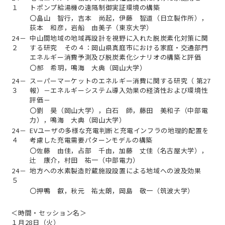
１
トポンプ給湯機の遠隔制御実証環境の構築
〇畠山 智行，吉本 尚起，伊藤 智道（日立製作所），
荻本 和彦，岩船 由美子（東京大学）
24－
中山間地域の地域再設計を視野に入れた脱炭素化対策に関
２
する研究 その４：岡山県真庭市における家庭・交通部門
エネルギー消費予測及び脱炭素化シナリオの構築と評価
〇郝 希玥，鳴海 大典（岡山大学）
24－
スーパーマーケットのエネルギー消費に関する研究（ 第27
３
報）－エネルギーシステム導入効果の経済性および環境性
評価－
〇劉 昊（岡山大学），白石 師，藤田 美和子（中部電
力），鳴海 大典（岡山大学）
24－
EVユーザの多様な充電判断と充電インフラの地理的配置を
４
考慮した充電需要パターンモデルの構築
〇佐藤 由佳，占部 千由，加藤 丈佳（名古屋大学），
辻 康介，村田 祐一（中部電力）
24－
地方への水素製造貯蔵施設設置による地域への波及効果
５
〇押鴨 叡，秋元 祐太朗，岡島 敬一（筑波大学）
＜時間・セッション名＞
１月28日（火）