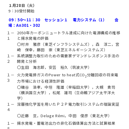
１月28日（火）
9：30受付開始
09：50～11：30 セッション１
電力システム（1） 会
場：An301・302
１－
2050年カーボンニュートラル達成に向けた電源構成の推移
１
と揚水発電の評価
〇村井 雅彦（東芝インフラシステムズ），森 淳二，宮
崎 保幸，藤田 崇（東芝エネルギーシステムズ）
１－
系統調整力取引のための需要家デマンドレスポンス手法の
２
開発と分析
〇生田 海志郎，安芸 裕久（筑波大学）
１－
火力発電排ガスのPower to heat式CO
分離回収の将来電
2
３
力市場における経済性評価
〇磯谷 浩孝，中垣 隆雄（早稲田大学），大槻 貴司
（横浜国立大学），松尾 雄司（立命館アジア太平洋大
学）
１－
深層強化学習を用いたＰ２Ｐ電力取引システムの理論実証
４
〇近藤 亘，Delage Rémi，中田 俊彦（東北大学）
１－
揚水発電・蓄電池出力の非化石価値算出方法と試算結果
５