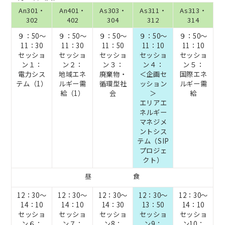
An301・
An401・
As303・
As311・
As313・
302
402
304
312
314
９：50～
９：50～
９：50～
９：50～
９：50～
11：30
11：30
11：50
11：10
11：10
セッショ
セッショ
セッショ
セッショ
セッショ
ン１：
ン２：
ン３：
ン４：
ン５：
電力シス
地域エネ
廃棄物・
＜企画セ
国際エネ
テム（1）
ルギー
需
循環型社
ッション
ルギー需
給（1）
会
＞
給
エリアエ
ネルギー
マネジメ
ントシス
テム
（SIP
プロジェ
クト）
昼 食
12：30～
12：30～
12：30～
12：30～
12：30～
14：10
14：10
14：30
13：50
14：10
セッショ
セッショ
セッショ
セッショ
セッショ
ン６：
ン７：
ン8：
ン9：
ン10：