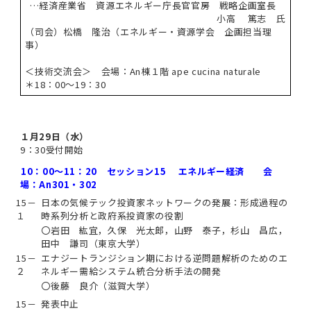
…経済産業省 資源エネルギー庁長官官房 戦略企画室長
小高 篤志 氏
（司会）松橋 隆治（エネルギー・資源学会 企画担当理
事）
＜技術交流会＞ 会場：An棟１階 ape cucina naturale
＊18：00～19：30
１月29日（水）
9：30受付開始
10：00～11：20 セッション15 エネルギー経済 会
場：An301・302
15－
日本の気候テック投資家ネットワークの発展：形成過程の
１
時系列分析と政府系投資家の役割
〇岩田 紘宜，久保 光太郎，山野 泰子，杉山 昌広，
田中 謙司（東京大学）
15－
エナジートランジション期における逆問題解析のためのエ
２
ネルギー需給システム統合分析手法の開発
〇後藤 良介（滋賀大学）
15－
発表中止