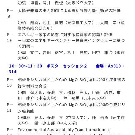
〇張 博雲，涌井 徹也（大阪公立大学）
P－
太陽光発電の出力制御による需給調整力提供効果の評価
９
〇柏 翔真，池上 貴志（東京農工大学），大関 崇（産
業技術総合研究所）
P－
エネルギー政策の影響に対する投資家の認識と評価
19
－日本のエネルギーベンチャー投資家インタビューに基づ
く洞察－
〇周 文佳，岩田 紘宜，杉山 昌広，田中 謙治（東京
大学）
10：30～11：30 ポスターセッション２ 会場：As313・
314
P－
籾殻をシリカ源としたCaO-MgO-SiO
系化合物と炭化物の
2
10
複合材料の合成
〇關 遼太郎，野浪 亨，梅林 亮太，伊藤 琉成，市
川 竣介（中京大学），仲 飛勇（元中京大学）
P－
籾殻をシリカ源としたCaO-MgO-SiO
系化合物の合成とリ
2
11
ン吸着能
〇梅林 亮太，野浪 亨（中京大学），仲 飛勇（元中京
大学），關 遼太郎（中京大学）
P－
Environmental Sustainability Transformation of