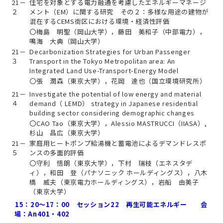
21－
住宅を対象とする電力融通を考慮したエネルギーマネージ
２
メント（EM）に関する研究 その２：多様な用途の建物が
混在するCEMS街区における環境・経済性評価
〇梅島 明聖（岡山大学），藤田 美和子（中部電力），
鳴海 大典（岡山大学）
21－
Decarbonization Strategies for Urban Passenger
３
Transport in the Tokyo Metropolitan area: An
Integrated Land Use-Transport-Energy Model
〇張 潤森（東京大学），花岡 達也（国立環境研究所）
21－
Investigate the potential of low energy and material
４
demand（ LEMD） strategy in Japanese residential
building sector considering demographic changes
〇CAO Tao（東京大学），Alessio MASTRUCCI（IIASA）,
杉山 昌広（東京大学）
21－
家庭用ヒートポンプ給湯機と蓄電池によるデマンドレスポ
５
ンスの多面的評価
〇守利 悟朗（東京大学），下村 瑞枝（エネスタデ
ィ），和田 登（パナソニック ホールディングス），八木
橋 威夫（東京電力ホールディングス），岩船 由美子
（東京大学）
15：20～17：00 セッション22 再生可能エネルギー 会
場：An401・402