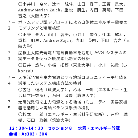
〇小井川 奈々，辻本 絃斗，山口 容平，正野 景大，
Andrew Marian Zajch，重松 朋生，内田 英明，下田
吉之（大阪大学）
７－
ボトムアップ型アプローチによる自治体エネルギー需要の
２
モデリングと精度検証
〇正野 景大，山口 容平，小井川 奈々，辻本 絃斗，
重松 朋生，Andrew Zajch，内田 英明，下田 吉之（大
阪大学）
７－
屋根上太陽光発電と電気自動車を活用したV2Hシステムの
３
実データを使った脱炭素化効果の分析
〇石井 悠斗，小端 拓郎（東北大学），小川 祐貴（E-
konzal）
７－
太陽光発電を主力電源とする地域コミュニティ－平年値を
４
活用したシステム構成方法の検討
〇古谷 瑞樹（筑波大学），杉本 一郎（エネルギー・生
活科学研究所），石田 政義（筑波大学）
７－
太陽光発電を主力電源とする地域コミュニティ－需要家機
５
器を活用した需給バランス手法の検討
〇杉本 一郎（エネルギー・生活科学研究所），古谷 瑞
樹，石田 政義（筑波大学）
12：30～14：30 セッション８ 水素・エネルギー貯蔵
会場：As303・304