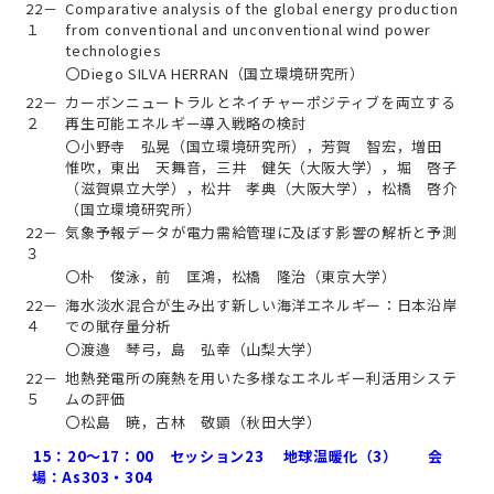
22－
Comparative analysis of the global energy production
１
from conventional and unconventional wind power
technologies
〇Diego SILVA HERRAN（国立環境研究所）
22－
カーボンニュートラルとネイチャーポジティブを両立する
２
再生可能エネルギー導入戦略の検討
〇小野寺 弘晃（国立環境研究所），芳賀 智宏，増田
惟吹，東出 天舞音，三井 健矢（大阪大学），堀 啓子
（滋賀県立大学），松井 孝典（大阪大学），松橋 啓介
（国立環境研究所）
22－
気象予報データが電力需給管理に及ぼす影響の解析と予測
３
〇朴 俊泳，前 匡鴻，松橋 隆治（東京大学）
22－
海水淡水混合が生み出す新しい海洋エネルギー：日本沿岸
４
での賦存量分析
〇渡邉 琴弓，島 弘幸（山梨大学）
22－
地熱発電所の廃熱を用いた多様なエネルギー利活用システ
５
ムの評価
〇松島 暁，古林 敬顕（秋田大学）
15：20～17：00 セッション23 地球温暖化（3） 会
場：As303・304