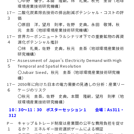
〇中野 優子，本間 隆嗣，林 礼美，秋元 圭吾（地球
環境産業技術研究機構）
17－
二酸化炭素除去技術の排出削減ポテンシャル・コストの評
３
価
〇原田 洋，望月 則孝，佐野 史典，永田 敬博，秋
元 圭吾（地球環境産業技術研究機構）
17－
世界カーボンニュートラルシナリオ下での重要鉱物の再資
４
源化ポテンシャル推計
〇林 礼美，佐野 史典，秋元 圭吾（地球環境産業技術
研究機構）
17－
Assessment of Japan’s Electricity Demand with High
５
Temporal and Spatial Resolution
〇Jubair Sieed，秋元 圭吾（地球環境産業技術研究機
構）
17－
2050年に向けた日本の電力需要の見通しの分析：産業リー
６
ケージのリスク
〇秋元 圭吾，佐野 史典，本間 隆嗣，望月 則孝（地
球環境産業技術研究機構）
10：30～11：30 ポスターセッション１ 会場：As311・
312
P－
キャップ＆トレード制度は産業間の公平な費用負担を促せ
１
るか？ エネルギー技術選択ゲームによる検証