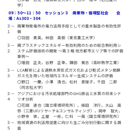
学）
09：50～11：50 セッション３ 廃棄物・循環型社会 会
場：As303・304
３－
廃棄物発電所の電力活用手段としての重水製造の有効性評
１
価
〇羽田 貴英，林田 英樹（東京農工大学）
３－
廃プラスチックエネルギー有効利用のための総合熱利用シ
２
ステム評価技術の開発 ～第３報 地方都市エリア等での評価
事例～
〇増田 正夫，谷野 正幸，鎌田 美志（高砂熱学工業）
３－
LCA解析による過熱水蒸気式ガス化および乾式メタン発酵
３
ガス化を用いた地域内エネルギー生成システムの評価
〇野口 一慶，小澤 清也，松村 恵理子，千田 二郎
（同志社大学）
３－
アジアにおける汚水処理部門のGHG排出と水質の将来シナ
４
リオ分析
〇花岡 達也（国立環境研究所），植田 洋行，大山 晟
弥（三菱UFJリサーチ&コンサルティング），岡寺 智大，
小野寺 崇，土屋 一彬，仁科 一哉（国立環境研究所）
３－
地域資源の利活用促進に向けた生ごみ分別行動に関する調
５
査