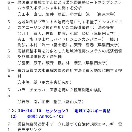
６－
最適電源構成モデルによる帯水層蓄熱ヒートポンプシステ
１
ムの導入ポテンシャルに関する分析
〇田中 直旺，藤井 康正，小宮山 涼一（東京大学）
６－
地域熱供給プラントの運用問題に対する量子インスパイア
２
のアニーリング技術を用いた二段階最適化手法の提案
〇井上 寛大，志賀 祐亮，小屋 ゆい（早稲田大学），
吉田 彬（やまなしハイドロジェンカンパニー），柏川
貴弘，木村 浩一（富士通），天野 嘉春（早稲田大学）
６－
需給調整市場を対象とした地域冷暖房システムの経済価値
３
及び環境価値の同時評価
〇冨田 康平，飯野 穣，林 泰弘（早稲田大学）
６－
電力系統での水電解装置の運用方法と導入効果に関する検
４
討
〇中嶋 朗（電力中央研究所）
６－
カラーチェッカー画像を用いた照度測定の検討
５
〇石原 南，堀田 裕弘（富山大学）
12：30～14：10 セッション７ 地域エネルギー需給
（2） 会場：An401・402
７－
業務施設関連都市データに基づく自治体規模エネルギー需
１
要モデリング