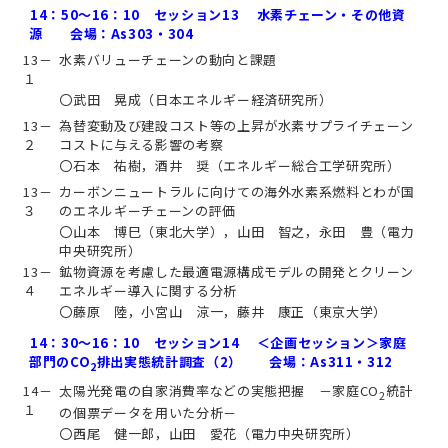
14：50～16：10 セッション13 水素チェーン・その他資
源 会場：As303・304
13－
水素バリューチェーンの動向と課題
１
〇武田 晃成（日本エネルギー経済研究所）
13－
為替変動及び建設コスト等の上昇が水素サプライチェーン
２
コストに与える影響の考察
〇石本 祐樹，酒井 奨（エネルギー総合工学研究所）
13－
カーボンニュートラルに向けての海外水素系燃料とわが国
３
のエネルギーチェーンの評価
〇山本 博巳（東北大学），山田 智之，永田 豊（電力
中央研究所）
13－
鉱物資源を考慮した最適電源構成モデルの開発とクリーン
４
エネルギー導入に関する分析
〇藤原 陸，小宮山 涼一，藤井 康正（東京大学）
14：30～16：10 セッション14 ＜企画セッション＞家庭
部門のCO
排出実態統計調査（2） 会場：As311・312
2
14－
太陽光発電の自家消費率などの実態把握 －家庭CO
統計
2
１
の個票データを用いた分析－
〇西尾 健一郎，山田 愛花（電力中央研究所）