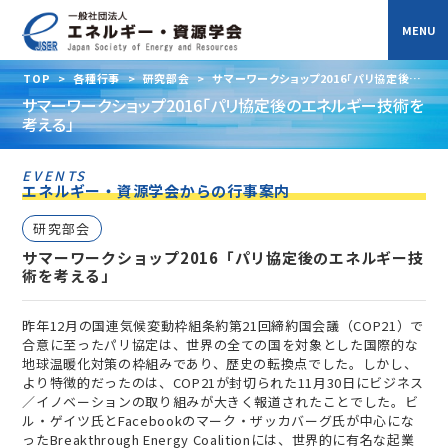
TOP
>
各種行事
>
研究部会
>
サマーワークショップ2016「パリ協定後の
エネルギー技術を考える」
サマーワークショップ2016「パリ協定後のエネルギー技術を
考える」
EVENTS
エネルギー・資源学会からの行事案内
研究部会
サマーワークショップ2016「パリ協定後のエネルギー技
術を考える」
昨年12月の国連気候変動枠組条約第21回締約国会議（COP21）で
合意に至ったパリ協定は、世界の全ての国を対象とした国際的な
地球温暖化対策の枠組みであり、歴史の転換点でした。しかし、
より特徴的だったのは、COP21が封切られた11月30日にビジネス
／イノベーションの取り組みが大きく報道されたことでした。ビ
ル・ゲイツ氏とFacebookのマーク・ザッカバーグ氏が中心にな
ったBreakthrough Energy Coalitionには、世界的に有名な起業