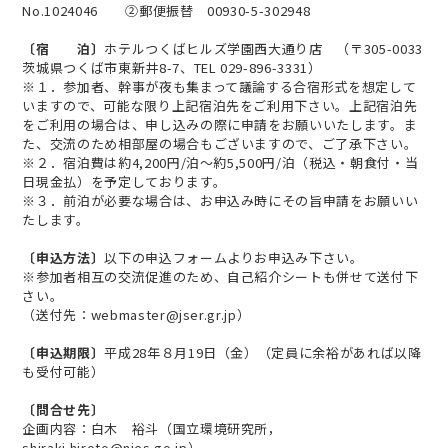
No.1024046 ②郵便振替 00930-5-302948
〔宿 泊〕
ホテルつくばヒルズ学園西大通り店 （〒305-0033
茨城県つくば市東新井8-7、TEL 029-896-3331）
※１．参加者、幹事が夜も集まって議論する合宿形式を想定して
いますので、可能な限り上記宿泊先をご利用下さい。上記宿泊先
をご利用の場合は、申し込みの際に申請をお願いいたします。ま
た、交流のため相部屋の場合もございますので、ご了承下さい。
※２．宿泊費は約4,200円/泊～約5,500円/泊（税込・朝食付・当
日現金払）を予定しております。
※３．前泊が必要な場合は、お申込み時にその旨申請をお願いい
たします。
〔申込方法〕
以下の申込フォームよりお申込み下さい。
※参加者相互の交流促進のため、自己紹介シートも併せて送付下
さい。
（送付先：webmaster@jser.gr.jp）
〔申込期限〕
平成28年８月19日（金）（定員に余裕があれば以降
も受付可能）
〔問合せ先〕
企画内容：白木 裕斗（国立環境研究所，
shiraki.hiroto@nies.go.jp）