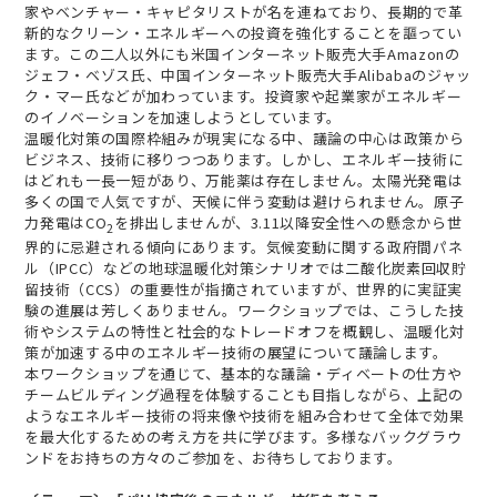
家やベンチャー・キャピタリストが名を連ねており、長期的で革
新的なクリーン・エネルギーへの投資を強化することを謳ってい
ます。この二人以外にも米国インターネット販売大手Amazonの
ジェフ・ベゾス氏、中国インターネット販売大手Alibabaのジャッ
ク・マー氏などが加わっています。投資家や起業家がエネルギー
のイノベーションを加速しようとしています。
温暖化対策の国際枠組みが現実になる中、議論の中心は政策から
ビジネス、技術に移りつつあります。しかし、エネルギー技術に
はどれも一長一短があり、万能薬は存在しません。太陽光発電は
多くの国で人気ですが、天候に伴う変動は避けられません。原子
力発電はCO
を排出しませんが、3.11以降安全性への懸念から世
2
界的に忌避される傾向にあります。気候変動に関する政府間パネ
ル（IPCC）などの地球温暖化対策シナリオでは二酸化炭素回収貯
留技術（CCS）の重要性が指摘されていますが、世界的に実証実
験の進展は芳しくありません。ワークショップでは、こうした技
術やシステムの特性と社会的なトレードオフを概観し、温暖化対
策が加速する中のエネルギー技術の展望について議論します。
本ワークショップを通じて、基本的な議論・ディベートの仕方や
チームビルディング過程を体験することも目指しながら、上記の
ようなエネルギー技術の将来像や技術を組み合わせて全体で効果
を最大化するための考え方を共に学びます。多様なバックグラウ
ンドをお持ちの方々のご参加を、お待ちしております。