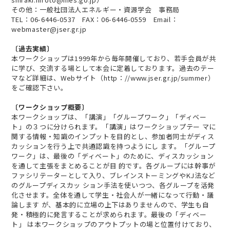
その他：一般社団法人エネルギー・資源学会 事務局
TEL：06-6446-0537 FAX：06-6446-0559 Email：
webmaster@jser.gr.jp
〔過去実績〕
本ワークショップは1999年から毎年開催しており、若手会員が共
に学び、交流する場として本会に定着しております。過去のテー
マなど詳細は、Webサイト（http：//www.jser.gr.jp/summer）
をご確認下さい。
〔ワークショップ概要〕
本ワークショップは、「講演」「グループワーク」「ディベー
ト」の３つに分けられます。「講演」はワークショップテー マに
関する情報・知識のインプットを目的とし、参加者同士がディス
カッションを行う上で共通認識を持つようにし ます。「グループ
ワーク」は、最後の「ディベート」のために、ディスカッション
を通して主張をまとめることが目 的です。各グループには幹事が
ファシリテーターとして入り、ブレインストーミングやKJ法など
のグループディスカッ ション手法を使いつつ、各グループを活発
化させます。全体を通して学生・社会人が一緒になって行動・議
論します が、基本的に立場の上下はありませんので、学生も自
発・積極的に発言することが求められます。最後の「ディベー
ト」 は本ワークショップのアウトプットの場と位置付けており、