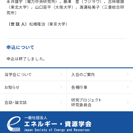
永井雄宇（電力中央研究所），藤澤 星（フジサワ），古林敬顕
（東北大学），山口容平（大阪大学），渡邊裕美子（三菱総合研
究所）
〔世 話 人〕
松橋隆治（東京大学）
予約
申込は終了しました。
当学会について
入会のご案内
お知らせ
各種行事
研究プロジェクト
会誌・論文誌
研究委員会