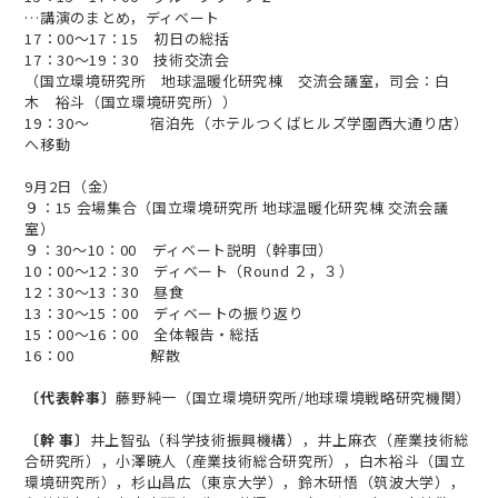
…講演のまとめ，ディベート
17：00～17：15 初日の総括
17：30～19：30 技術交流会
（国立環境研究所 地球温暖化研究棟 交流会議室，司会：白
木 裕斗（国立環境研究所））
19：30～ 宿泊先（ホテルつくばヒルズ学園西大通り店）
へ移動
9月2日（金）
９：15 会場集合（国立環境研究所 地球温暖化研究棟 交流会議
室）
９：30～10：00 ディベート説明（幹事団）
10：00～12：30 ディベート（Round ２，３）
12：30～13：30 昼食
13：30～15：00 ディベートの振り返り
15：00～16：00 全体報告・総括
16：00 解散
〔代表幹事〕
藤野純一（国立環境研究所/地球環境戦略研究機関）
〔幹 事〕
井上智弘（科学技術振興機構），井上麻衣（産業技術総
合研究所），小澤暁人（産業技術総合研究所），白木裕斗（国立
環境研究所），杉山昌広（東京大学），鈴木研悟（筑波大学），