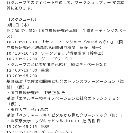
各グループ間のディベートを通して、ワークショップテー マの本
質に迫ります。
〔スケジュール〕
9月1日（木）
９：30 受付開始（国立環境研究所本館Ⅰ １階ミーティングスペー
ス）
10：00～10：10 「サマーワークショップ2016のねらい」（国
立環境研究所／地球環境戦略研究機関 藤野 純一）
10：10～10：30 ワークショップ概要説明（幹事団）
10：30～12：00 グループワーク１
…グループごとに参加者自己紹介，練習ディベートなど
12：00～13：00 昼食
13：00～15：00
基調講演「気候変動問題と社会のトランスフォーメーション（試
論）（仮）」
…国立環境研究所 江守 正多 氏
講演「エネルギー技術イノベーションと社会のトランジション
（仮）」
…東京大学 杉山 昌広
講演「ベンチャー・キャピタルから見たクリーンテック（仮）」
…㈱東京大学エッジキャピタル（UTEC） 辻 秀樹 氏
15：00～15：15 休憩
15：15～17：00 グループワーク２