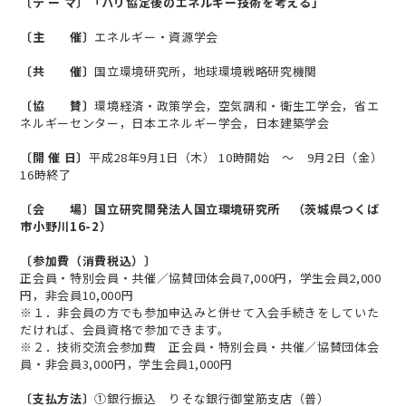
〔テ ー マ〕「パリ協定後のエネルギー技術を考える」
〔主 催〕
エネルギー・資源学会
〔共 催〕
国立環境研究所，地球環境戦略研究機関
〔協 賛〕
環境経済・政策学会，空気調和・衛生工学会，省エ
ネルギーセンター，日本エネルギー学会，日本建築学会
〔開 催 日〕
平成28年9月1日（木） 10時開始 ～ 9月2日（金）
16時終了
〔会 場〕国立研究開発法人国立環境研究所 （茨城県つくば
市小野川16-2）
〔参加費（消費税込）〕
正会員・特別会員・共催／協賛団体会員7,000円，学生会員2,000
円，非会員10,000円
※１．非会員の方でも参加申込みと併せて入会手続きをしていた
だければ、会員資格で参加できます。
※２．技術交流会参加費 正会員・特別会員・共催／協賛団体会
員・非会員3,000円，学生会員1,000円
〔支払方法〕
①銀行振込 りそな銀行御堂筋支店（普）