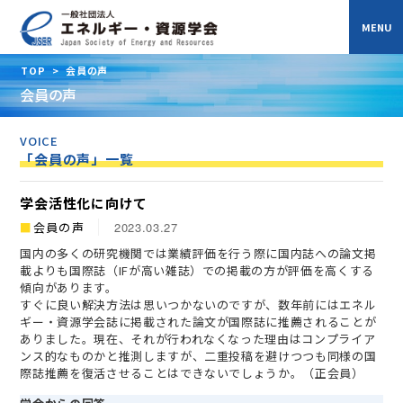
TOP
>
会員の声
会員の声
VOICE
「会員の声」一覧
学会活性化に向けて
会員の声
2023.03.27
国内の多くの研究機関では業績評価を行う際に国内誌への論文掲
載よりも国際誌（IFが高い雑誌）での掲載の方が評価を高くする
傾向があります。
すぐに良い解決方法は思いつかないのですが、数年前にはエネル
ギー・資源学会誌に掲載された論文が国際誌に推薦されることが
ありました。現在、それが行われなくなった理由はコンプライア
ンス的なものかと推測しますが、二重投稿を避けつつも同様の国
際誌推薦を復活させることはできないでしょうか。（正会員）