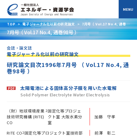
TOP
>
電子ジャーナル化以前の研究論文
>
7月号 （ Vol.17 No.4, 通巻
98号 ）
7月号 （ Vol.17 No.4, 通巻98号 ）
会誌・論文誌
電子ジャーナル化以前の研究論文
研究論文目次1996年7月号 （ Vol.17 No.4, 通
巻98号 ）
太陽電池による固体高分子膜を用いた水電解
Solid Polymer Electrolyte Water Electrolysis
（財）地球環境産業
2
固定化等プロジェ
技術研究機構 (RITE)
クト室 大阪水素分
加藤 守孝
CO
室
RITE CO
2
固定化等プロジェクト室技術部
前澤 彰二