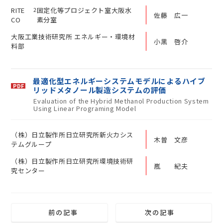
RITE
2
固定化等プロジェクト室大阪水
佐藤 広一
CO
素分室
大阪工業技術研究所 エネルギー・環境材
小黒 啓介
料部
最適化型エネルギーシステムモデルによるハイブ
リッドメタノール製造システムの評価
Evaluation of the Hybrid Methanol Production System
Using Linear Programing Model
（株）日立製作所日立研究所新火カシス
木曽 文彦
テムグループ
（株）日立製作所日立研究所環境技術研
嵐 紀夫
究センター
前の記事
次の記事