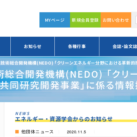
MYページ
新規会員登録
お問い合わせ
お知らせ
各種行事
会誌・論文
業技術総合開発機構(NEDO) 「クリーンエネルギー分野における革新
総合開発機構(NEDO) 「ク
共同研究開発事業」に係る情報提
NEWS
エネルギー・資源学会からのお知らせ
他団体ニュース
2020.11.5