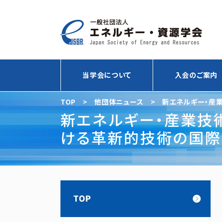
当学会について
入会のご案内
TOP
>
他団体ニュース
>
新エネルギー・産
（RFI）の実施について
新エネルギー・産業技術
ける革新的技術の国際
について