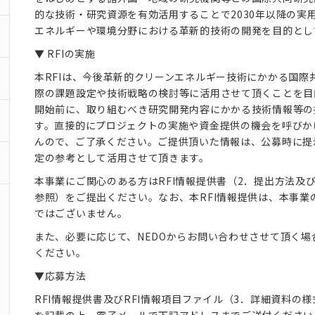
的な技術・研究資源を有効活用することで2030年以降の実
エネルギーや環境分野における革新的技術の開発を目的とし
▼ RFIの実施
本RFIは、今後革新的クリーンエネルギー技術にかかる国際
際の課題設定や技術戦略の検討等に活用させて頂くことを目
開始前に、取り組むべき研究開発内容にかかる技術情報等の
す。直接的にプロジェクトの実施や資金提供の機会を呼びか
んので、ご了承ください。ご提供頂いた情報は、公募時に提
定の参考として活用させて頂きます。
本事業にご関心のある方はRFI情報提供書（2．提出方法及
参照）をご提出ください。なお、本RFI情報提供は、本事業
ではございません。
また、必要に応じて、NEDOからお問い合わせさせて頂く場
ください。
▼応募方法
RFI情報提供書及びRFI情報項目ファイル（3．詳細資料の
を記載の上、電子メールで下記アドレスまでご送付ください